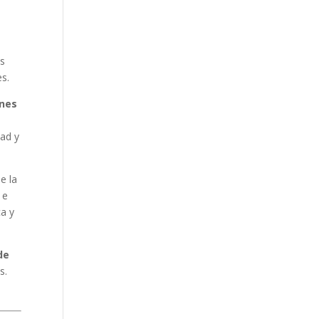
es
es.
ones
dad y
e la
e
ca y
de
s.
.