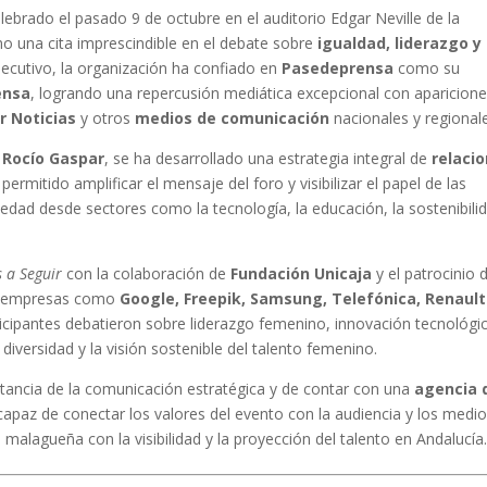
elebrado el pasado 9 de octubre en el auditorio Edgar Neville de la
o una cita imprescindible en el debate sobre
igualdad, liderazgo y
ecutivo, la organización ha confiado en
Pasedeprensa
como su
ensa
, logrando una repercusión mediática excepcional con aparicion
r Noticias
y otros
medios de comunicación
nacionales y regional
a
Rocío Gaspar
, se ha desarrollado una estrategia integral de
relaci
permitido amplificar el mensaje del foro y visibilizar el papel de las
edad desde sectores como la tecnología, la educación, la sostenibili
 a Seguir
con la colaboración de
Fundación Unicaja
y el patrocinio d
de empresas como
Google, Freepik, Samsung, Telefónica, Renault
rticipantes debatieron sobre liderazgo femenino, innovación tecnológi
diversidad y la visión sostenible del talento femenino.
ortancia de la comunicación estratégica y de contar con una
agencia 
 capaz de conectar los valores del evento con la audiencia y los medio
lagueña con la visibilidad y la proyección del talento en Andalucía