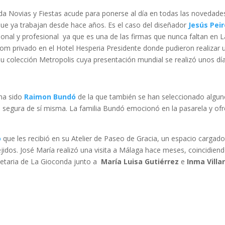
 Novias y Fiestas acude para ponerse al día en todas las novedade
que ya trabajan desde hace años. Es el caso del diseñador
Jesús Pei
onal y profesional ya que es una de las firmas que nunca faltan en L
om privado en el Hotel Hesperia Presidente donde pudieron realizar 
u colección Metropolis cuya presentación mundial se realizó unos dí
 ha sido
Raimon Bundó
de la que también se han seleccionado algu
 segura de sí misma. La familia Bundó emocionó en la pasarela y ofr
o
que les recibió en su Atelier de Paseo de Gracia, un espacio cargad
tejidos. José María realizó una visita a Málaga hace meses, coincidien
ietaria de La Gioconda junto a
María Luisa Gutiérrez
e
Inma Villar
 de
Novias D’Art
que este año cumplen su 50 aniversario y donde
sino de vestidos de fiesta para invitadas y madrinas de una boda. La
on cariño a Silvia Melero y su equipo y la ayudaron a llevarse lo mej