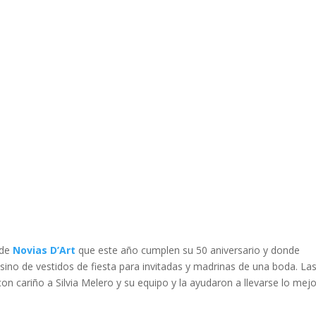
gusta ir un paso más adelante y probar nuevas firmas, por eso se
edaron prendadas de su nueva colección Boho Chic y la labor de
ca. Por primera vez llevan la firma a Málaga y en exclusiva.
oda nupcial y fiesta con mayor número de marcas y presencia en
el país. Otros nombres son Patricia Avendaño, Franc Sarabia, Vicky M
e Botella entre otros. Este año se incorpora además de YolanCris la
ínea de alta costura
Studio Colección de San Patric
.