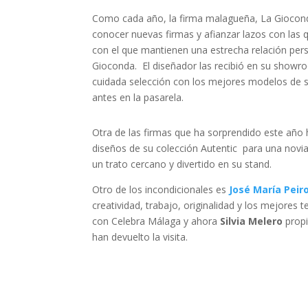
Como cada año, la firma malagueña, La Gioconda
conocer nuevas firmas y afianzar lazos con las 
con el que mantienen una estrecha relación pers
Gioconda. El diseñador las recibió en su showro
cuidada selección con los mejores modelos de s
antes en la pasarela.
Otra de las firmas que ha sorprendido este año
diseños de su colección Autentic para una novia
un trato cercano y divertido en su stand.
Otro de los incondicionales es
José María Peir
creatividad, trabajo, originalidad y los mejores 
con Celebra Málaga y ahora
Silvia Melero
prop
han devuelto la visita.
En su recorrido no podía faltar su visita al stand
siempre hacen una selección no solo de novias, 
hermanas
Marta y Teresa Raich
, atendieron c