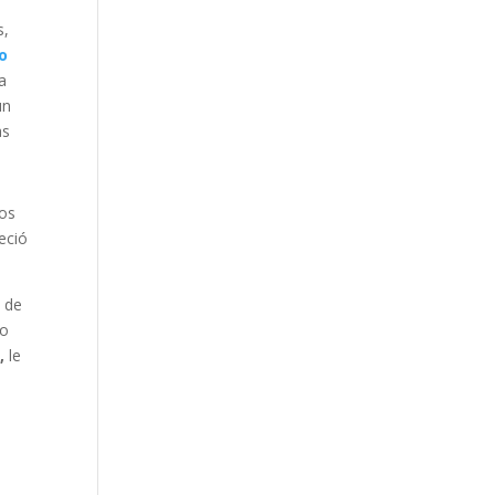
s,
ro
a
un
as
nos
eció
o de
do
,
le
s
or en