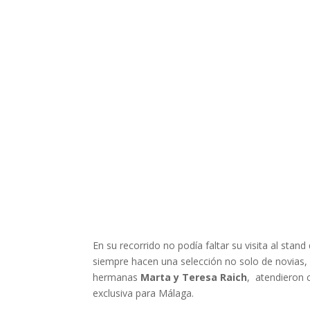
exclusiva para Málaga.
Pero a La Gioconda Novias y Fiestas siempre le 
acercaron al pase privado de
YolanCris
donde qu
Yolanda y Cristina, las dos diseñadoras de la mar
La Gioconda Novias sigue siendo la tienda de m
exclusiva de las mejores firmas y diseñadores d
Berrocal, Victorio y Lucchino, Alma Novia o Pep
nueva colección de San Patric y en especial su l
Repercusión en medios