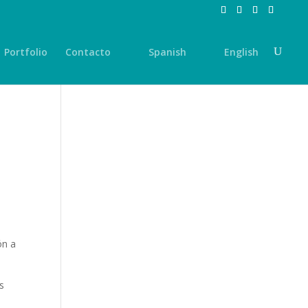
Portfolio
Contacto
Spanish
English
ón a
s