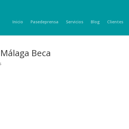
Inicio
Pasedeprensa
Servicios
Blog
Clientes
 Málaga Beca
s