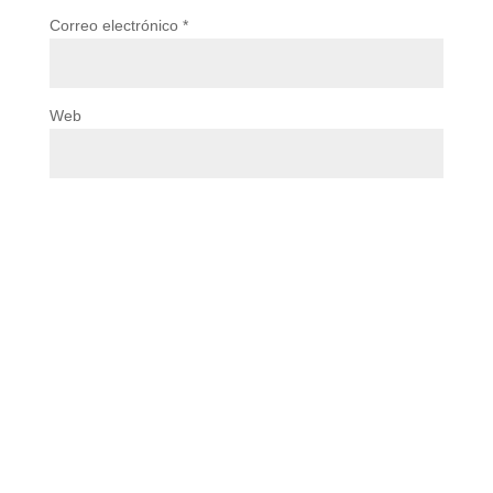
Correo electrónico
*
Web
Guarda mi nombre, correo electrónico y web en
este navegador para la próxima vez que comente.