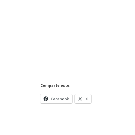
Comparte esto:
Facebook
X
Enviar comentario
Tu dirección de correo electrónico no será publi
Comentario
*