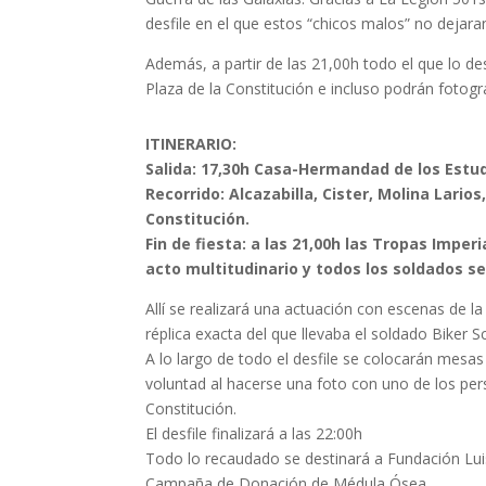
desfile en el que estos “chicos malos” no dejaran
Además, a partir de las 21,00h todo el que lo d
Plaza de la Constitución e incluso podrán fotogra
ITINERARIO:
Salida: 17,30h Casa-Hermandad de los Estudi
Recorrido: Alcazabilla, Cister, Molina Lario
Constitución.
Fin de fiesta: a las 21,00h las Tropas Imper
acto multitudinario y todos los soldados se
Allí se realizará una actuación con escenas de l
réplica exacta del que llevaba el soldado Biker
A lo largo de todo el desfile se colocarán mesa
voluntad al hacerse una foto con uno de los pers
Constitución.
El desfile finalizará a las 22:00h
Todo lo recaudado se destinará a Fundación Luis
Campaña de Donación de Médula Ósea.