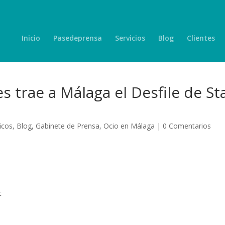
Inicio
Pasedeprensa
Servicios
Blog
Clientes
s trae a Málaga el Desfile de St
icos
,
Blog
,
Gabinete de Prensa
,
Ocio en Málaga
|
0 Comentarios
t