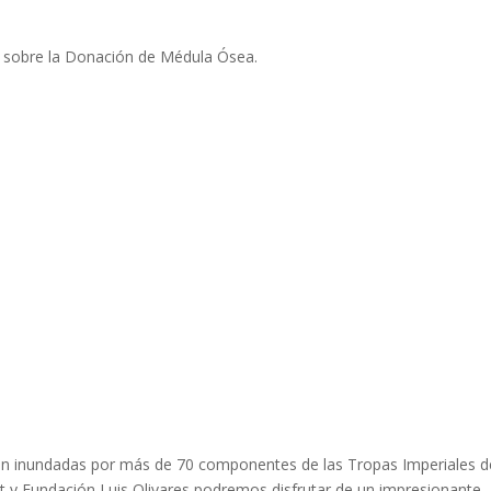
 sobre la Donación de Médula Ósea.
erán inundadas por más de 70 componentes de las Tropas Imperiales d
st y Fundación Luis Olivares podremos disfrutar de un impresionante