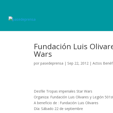
Fundación Luis Olivare
Wars
por
pasedeprensa
|
Sep 22, 2012
|
Actos Benéf
Desfile Tropas imperiales Star Wars
Organiza: Fundación Luis Olivares y Legión 501s
A beneficio de : Fundación Luis Olivares
Día: Sábado 22 de septiembre